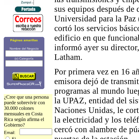
sus equipos después de 
Universidad para la Pa
cortó los servicios básic
edificio en que funciona
Páginas amarillas
informó ayer su director
Nombre del Negocio
Latham.
(o) Categoría
Por primera vez en 16 añ
emisora dejó de transmit
programas al mundo lue
¿Cree que una persona
la UPAZ, entidad del si
puede sobrevivir con
Naciones Unidas, le cort
30.000 colones
mensuales en Costa
la electricidad y los telé
Rica según afirma el
Gobierno?
cercó con alambre de pú
Email:
puertas de la estación.
Si