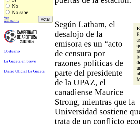
No
No sabe
Ver
resultados
Según Latham, el
E
desalojo de la
E
a
emisora es un “acto
q
r
de censura por
Obituario
t
razones políticas de
La Gaceta en breve
d
u
parte del presidente
Diario Oficial La Gaceta
u
M
de la UPAZ, el
canadiense Maurice
Strong, mientras que la
Universidad sostiene que
trata de un conflicto ec